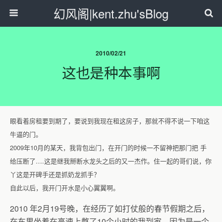
幻风阁|kent.zhu'sBlog
2010/02/21
这也是种本事啊
眼看着房租要到期了，要说到我现在租这房子，那就不得不说一下咱这
牛逼的门。
2009年10月的某天，我背包出门，在开门的时候一不留神把那门把 手
给压断了….这是继我掰断水龙头之后的又一杰作。住一起的哥们说，你
丫这是开碑手还是抓奶龙抓手？
自此以后，我开门开水是小心翼翼啊。
2010 年2月19号晚，在经历了如打仗般的春节假期之后，
在车里坐着在高速上憋了10个小时的我到家。因为是一个